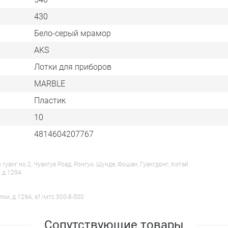
430
Бело-серый мрамор
AKS
Лотки для приборов
MARBLE
Пластик
10
4814604207767
анг но.2, Чуангуе Роад, Ронгуи, Шунде, Фошан, Гуангдонг, Китай
, д.129А
лки, д.129А, a1/мтс 500-8-500
Сопутствующие товары