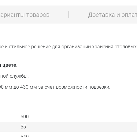
Черно-золотой мрамор
арианты товаров
Доставка и опла
Черно-серый мрамор
е и стильное решение для организации хранения столовых
м цвете
,
ной службы.
 мм до 430 мм за счет возможности подрезки.
600
55
540