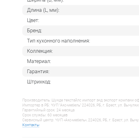
Длина (L, мм):
Цвет:
Бренд:
Тип кухонного наполнения:
Коллекция:
Материал:
Гарантия:
Штрихкод:
Производитель: Шунде текстайлс импорт энд экспорт компани оф гу
Импортер в РБ: ЧУП "Акс-мебель" 224026, РБ, г. Брест, ул. Вычулки
Гарантийный срок: 24 месяца
Срок службы: 60 месяцев
Сервисный центр: ЧУП «Акс-мебель», 224026, РБ, г. Брест, ул. Вычу
Контакты