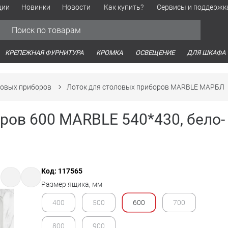
ции
Новинки
Новости
Как купить?
Сервисы и поддержк
Обработка персональных данных
Время работы оптовых продаж
Время работы интернет-маг
КРЕПЕЖНАЯ ФУРНИТУРА
КРОМКА
ОСВЕЩЕНИЕ
ДЛЯ ШКАФА
ловых приборов
Лоток для столовых приборов MARBLE МАРБЛ
ров 600 MARBLE 540*430, бело-
Код: 117565
Размер ящика, мм
400
500
600
700
800
900