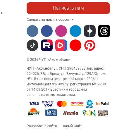
Написать нам
ры
Следите за нами в соцсетях
© 2026 ЧУП «Акс-мебель»
ЧУП «Акс-мебель», УНП 290459038, юр. адрес:
224026, РБ, г. Брест, ул. Вычулки, д.129А/3, пом.
№1. В торговом реестре с 13 марта 2006 г.
Интернет-магазин aks.by: регистрация №392381
от 14.09.2017 Брестским городским
исполнительным комитетом.
Разработка сайта
— Новый Сайт