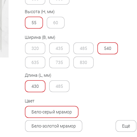
Высота (H, мм)
55
60
Ширина (B, мм)
320
435
485
540
635
735
830
Длина (L, мм)
430
485
Цвет
Бело-серый мрамор
Бело-золотой мрамор
Ещё