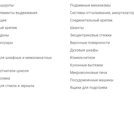
 шурупы
Подъемные механизмы
элементы выдвижения
Системы отталкивания, амортизато
щие
Соединительный крепеж
ый крепеж
Шканты
ддоны
Эксцентриковые стяжки
ессуары
Варочные поверхности
Духовые шкафы
для шкафных и межкомнатных
Измельчители
Кухонные вытяжки
отнители цоколя
Микроволновые печи
ромка
Посудомоечные машины
ля стекла и зеркала
Ящики для подогрева