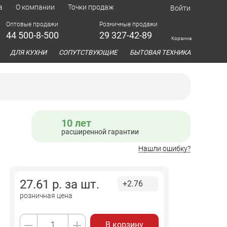
а
О компании
Точки продаж
Войти
Оптовые продажи
Розничные продажи
44 500-8-500
29 327-42-89
Корзина
азина
ДЛЯ КУХНИ
СОПУТСТВУЮЩИЕ
БЫТОВАЯ ТЕХНИКА
10 лет
расширенной гарантии
Нашли ошибку?
27.61
р. за
шт.
+2.76
розничная цена
В корзину