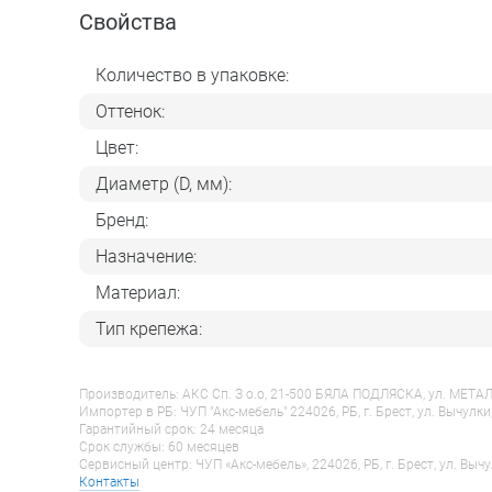
Свойства
Количество в упаковке:
Оттенок:
Цвет:
Диаметр (D, мм):
Бренд:
Назначение:
Материал:
Тип крепежа:
Производитель: АКС Сп. З о.о, 21-500 БЯЛА ПОДЛЯСКА, ул. МЕТАЛЁ
Импортер в РБ: ЧУП "Акс-мебель" 224026, РБ, г. Брест, ул. Вычулки
Гарантийный срок: 24 месяца
Срок службы: 60 месяцев
Сервисный центр: ЧУП «Акс-мебель», 224026, РБ, г. Брест, ул. Вычу
Контакты