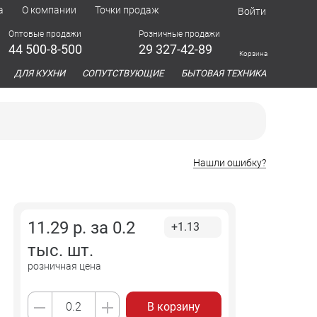
а
О компании
Точки продаж
Войти
Оптовые продажи
Розничные продажи
44 500-8-500
29 327-42-89
Корзина
азина
ДЛЯ КУХНИ
СОПУТСТВУЮЩИЕ
БЫТОВАЯ ТЕХНИКА
Нашли ошибку?
11.29
р. за
0.2
+1.13
тыс. шт.
розничная цена
В корзину