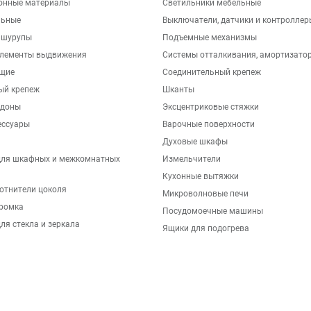
онные материалы
Светильники мебельные
льные
Выключатели, датчики и контроллер
 шурупы
Подъемные механизмы
элементы выдвижения
Системы отталкивания, амортизато
щие
Соединительный крепеж
ый крепеж
Шканты
ддоны
Эксцентриковые стяжки
ессуары
Варочные поверхности
Духовые шкафы
для шкафных и межкомнатных
Измельчители
Кухонные вытяжки
отнители цоколя
Микроволновые печи
ромка
Посудомоечные машины
ля стекла и зеркала
Ящики для подогрева