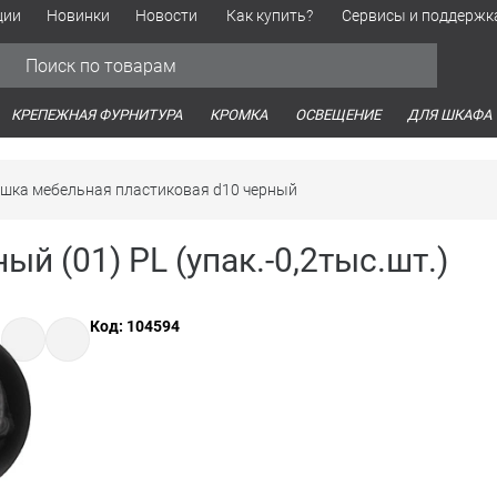
ции
Новинки
Новости
Как купить?
Сервисы и поддержк
Обработка персональных данных
Время работы оптовых продаж
Время работы интернет-маг
КРЕПЕЖНАЯ ФУРНИТУРА
КРОМКА
ОСВЕЩЕНИЕ
ДЛЯ ШКАФА
ушка мебельная пластиковая d10 черный
й (01) PL (упак.-0,2тыс.шт.)
Код: 104594