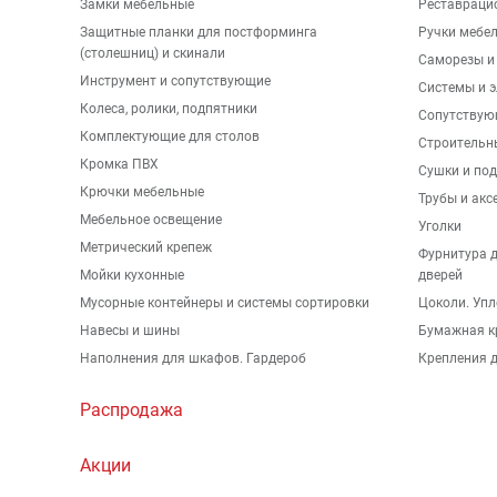
Замки мебельные
Реставраци
Защитные планки для постформинга
Ручки мебе
(столешниц) и скинали
Саморезы и
Инструмент и сопутствующие
Системы и 
Колеса, ролики, подпятники
Сопутствую
Комплектующие для столов
Строительн
Кромка ПВХ
Сушки и по
Крючки мебельные
Трубы и акс
Мебельное освещение
Уголки
Метрический крепеж
Фурнитура 
Мойки кухонные
дверей
Мусорные контейнеры и системы сортировки
Цоколи. Упл
Навесы и шины
Бумажная к
Наполнения для шкафов. Гардероб
Крепления д
Распродажа
Акции