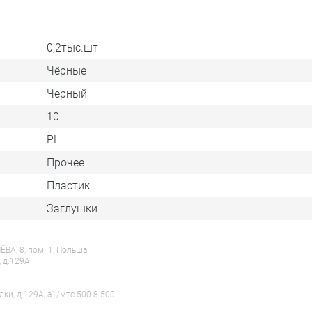
0,2тыс.шт
Чёрные
Черный
10
PL
Прочее
Пластик
Заглушки
ВА, 8, пом. 1, Польша
, д.129А
лки, д.129А, a1/мтс 500-8-500