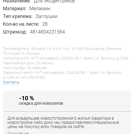
Назначение:
Для эксцентриков
Материал:
Меламин
Тип крепежа:
Заглушки
Кол-во на листе:
28
Штрихкод:
4814604231564
Производитель: Фольмаг Сп. з о.о. Сп.к., 41-400 Мысловице, Обжежна
Пулноцна 16, Польша
Импортер в РБ: ЧУП "Акс-мебель" 224026, РБ, г. Брест, ул. Вычулки, д.129А
Гарантийный срок: 24 месяца
Срок службы: 60 месяцев
Сервисный центр: ЧУП «Акс-мебель», 224026, РБ, г. Брест, ул. Вычулки,
д.129А, a1/мтс 500-8-500
Контакты
-10 %
скидка для новоселов
Для владельцев новоотстроенного жилья (квартира в
новостройке либо дом) мы предоставляем специальные
цены на покупку всех товаров на сайте.
Подробнее