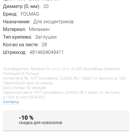
Диаметр (D, мм):
20
Бренд:
FOLMAG
Назначение:
Для эксцентриков
Материал:
Меламин
Тип крепежа:
Заглушки
Кол-во на листе:
28
Штрихкод:
4814604049411
Производитель: Фольмаг Сп. з о.о. Сп.к., 41-400 Мысловице, Обжежна
Пулноцна 16, Польша
Импортер в РБ: ЧУП "Акс-мебель" 224026, РБ, г. Брест, ул. Вычулки, д.129А
Гарантийный срок: 24 месяца
Срок службы: 60 месяцев
Сервисный центр: ЧУП «Акс-мебель», 224026, РБ, г. Брест, ул. Вычулки,
д.129А, a1/мтс 500-8-500
Контакты
-10 %
скидка для новоселов