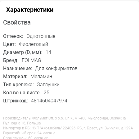
Характеристики
Свойства
Оттенок:
Однотонные
Цвет:
Фиолетовый
Диаметр (D, мм):
14
Бренд:
FOLMAG
Назначение:
Для конфирматов
Материал:
Меламин
Тип крепежа:
Заглушки
Кол-во на листе:
25
Штрихкод:
4814604047974
Производитель: Фольмаг Сп. з о.о. Сп.к., 41-400 Мысловице, Обжежна
Пулноцна 16, Польша
Импортер в РБ: ЧУП "Акс-мебель" 224026, РБ, г. Брест, ул. Вычулки, д.129А
Гарантийный срок: 24 месяца
Срок службы: 60 месяцев