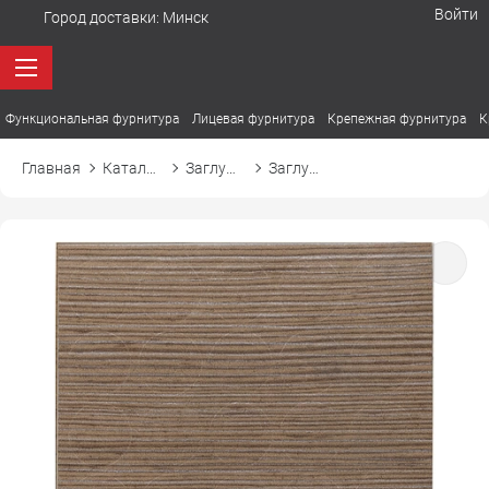
Войти
Город доставки:
Минск
Функциональная фурнитура
Лицевая фурнитура
Крепежная фурнитура
К
Главная
Каталог товаров
Заглушки
Заглушка самоприлипающая к конфирмату d14 14821 фино