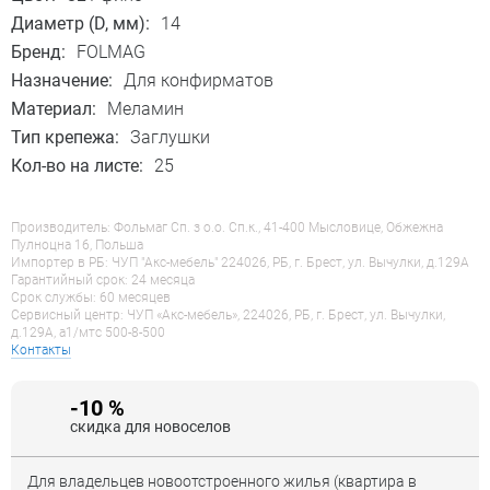
Диаметр (D, мм):
14
Бренд:
FOLMAG
Назначение:
Для конфирматов
Материал:
Меламин
Тип крепежа:
Заглушки
Кол-во на листе:
25
Производитель: Фольмаг Сп. з о.о. Сп.к., 41-400 Мысловице, Обжежна
Пулноцна 16, Польша
Импортер в РБ: ЧУП "Акс-мебель" 224026, РБ, г. Брест, ул. Вычулки, д.129А
Гарантийный срок: 24 месяца
Срок службы: 60 месяцев
Сервисный центр: ЧУП «Акс-мебель», 224026, РБ, г. Брест, ул. Вычулки,
д.129А, a1/мтс 500-8-500
Контакты
-10 %
скидка для новоселов
Для владельцев новоотстроенного жилья (квартира в