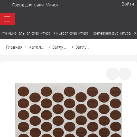
Войти
Город доставки:
Минск
Функциональная фурнитура
Лицевая фурнитура
Крепежная фурнитура
К
Главная
Каталог товаров
Заглушки
Заглушка самоприлипающая к конфирмату d14 7059 орех красный