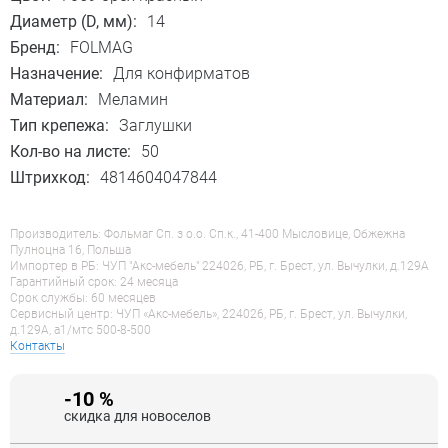
Диаметр (D, мм):
14
Бренд:
FOLMAG
Назначение:
Для конфирматов
Материал:
Меламин
Тип крепежа:
Заглушки
Кол-во на листе:
50
Штрихкод:
4814604047844
Производитель: Фольмаг Сп. з о.о. Сп.к., 41-400 Мысловице, Обжежна
Пулноцна 16, Польша
Импортер в РБ: ЧУП "Акс-мебель" 224026, РБ, г. Брест, ул. Вычулки, д.129А
Гарантийный срок: 24 месяца
Срок службы: 60 месяцев
Сервисный центр: ЧУП «Акс-мебель», 224026, РБ, г. Брест, ул. Вычулки,
д.129А, a1/мтс 500-8-500
Контакты
-10 %
скидка для новоселов