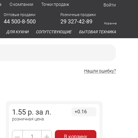
а
О компании
Точки продаж
Войти
Оптовые продажи
Розничные продажи
44 500-8-500
29 327-42-89
Корзина
азина
ДЛЯ КУХНИ
СОПУТСТВУЮЩИЕ
БЫТОВАЯ ТЕХНИКА
Нашли ошибку?
1.55
р. за
л.
+0.16
розничная цена
В корзину