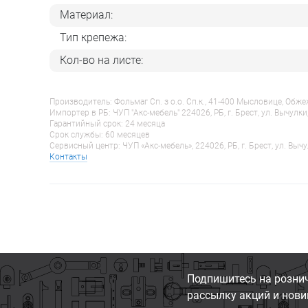
Материал:
Тип крепежа:
Кол-во на листе:
Производитель: Фольмаг Сп. з о.о. Сп.к., 41-400 Мысловице, Обж
Импортер в РБ: ЧУП "Акс-мебель" 224026, РБ, г. Брест, ул. Вычулки
Гарантийный срок: 24 месяца
Срок службы: 60 месяцев
Сервисный центр: ЧУП «Акс-мебель», 224026, РБ, г. Брест, ул. Вычу
Контакты
Подпишитесь на розни
рассылку акций и нови