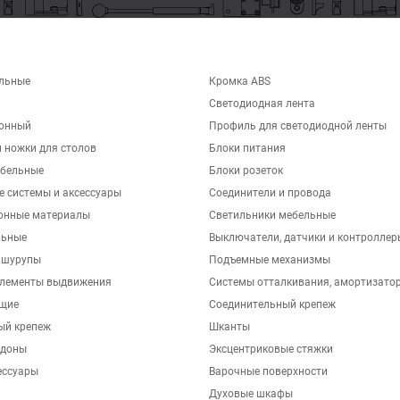
льные
Кромка ABS
Светодиодная лента
хонный
Профиль для светодиодной ленты
 ножки для столов
Блоки питания
бельные
Блоки розеток
е системы и аксессуары
Соединители и провода
онные материалы
Светильники мебельные
льные
Выключатели, датчики и контроллер
 шурупы
Подъемные механизмы
элементы выдвижения
Системы отталкивания, амортизато
щие
Соединительный крепеж
ый крепеж
Шканты
ддоны
Эксцентриковые стяжки
ессуары
Варочные поверхности
Духовые шкафы