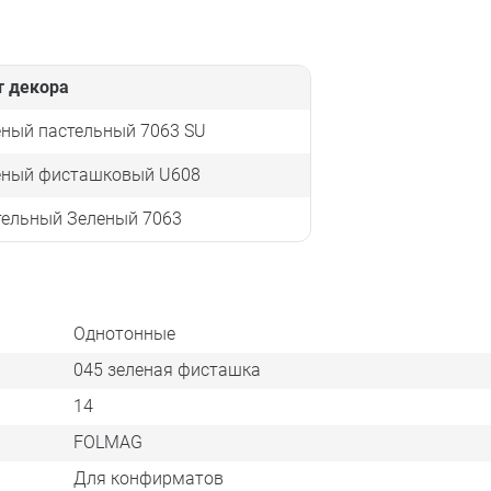
т декора
еный пастельный 7063 SU
еный фисташковый U608
тельный Зеленый 7063
Однотонные
045 зеленая фисташка
14
FOLMAG
Для конфирматов