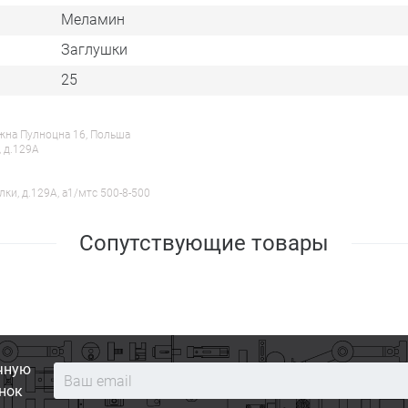
Меламин
Заглушки
25
ежна Пулноцна 16, Польша
, д.129А
лки, д.129А, a1/мтс 500-8-500
Сопутствующие товары
чную
нок