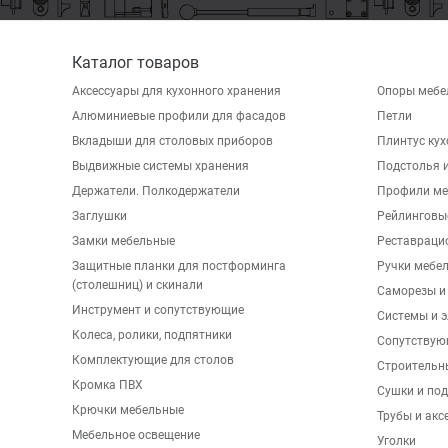
Каталог товаров
Аксессуары для кухонного хранения
Опоры мебе
Алюминиевые профили для фасадов
Петли
Вкладыши для столовых приборов
Плинтус ку
Выдвижные системы хранения
Подстолья и
Держатели. Полкодержатели
Профили ме
Заглушки
Рейлинговы
Замки мебельные
Реставраци
Защитные планки для постформинга
Ручки мебе
(столешниц) и скинали
Саморезы и
Инструмент и сопутствующие
Системы и 
Колеса, ролики, подпятники
Сопутствую
Комплектующие для столов
Строительн
Кромка ПВХ
Сушки и по
Крючки мебельные
Трубы и акс
Мебельное освещение
Уголки