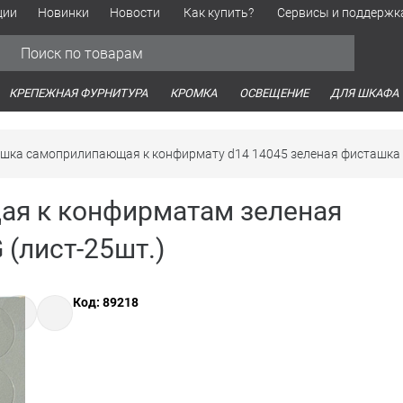
ции
Новинки
Новости
Как купить?
Сервисы и поддержк
Обработка персональных данных
Время работы оптовых продаж
Время работы интернет-маг
КРЕПЕЖНАЯ ФУРНИТУРА
КРОМКА
ОСВЕЩЕНИЕ
ДЛЯ ШКАФА
ушка самоприлипающая к конфирмату d14 14045 зеленая фисташка
ая к конфирматам зеленая
(лист-25шт.)
Код: 89218