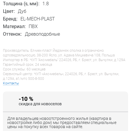
Толщина (s, мм):
1.8
Цвет:
Дуб
Бренд:
EL-MECH-PLAST
Материал:
ПВХ
Оттенок:
Древоподобные
Производитель: Ел-мех-пласт Йедзиняк сполка з ограничоно
одповедзяльносцю, 38-200 Ясло, ул. Адама Мицкевича 108, Польша
Импортер в РБ: ЧУП "Акс-мебель" 224026, РБ, г. Брест, ул. Вычулки, д.129А
Гарантийный срок: 24 месяца
Срок службы: 60 месяцев
Сервисный центр: ЧУП «Акс-мебель», 224026, РБ, г. Брест, ул. Вычулки,
д.129А, a1/мтс 500-8-500
Контакты
-10 %
скидка для новоселов
Для владельцев новоотстроенного жилья (квартира в
новостройке либо дом) мы предоставляем специальные
цены на покупку всех товаров на сайте.