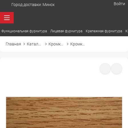
Войти
Город доставки:
Минск
Функциональная фурнитура
Лицевая фурнитура
Крепежная фурнитура
К
Главная
Каталог товаров
Кромка ПВХ
Кромка ПВХ El-mech-plast 8016 дуб