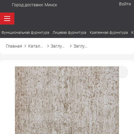
Войти
Город доставки:
Минск
Функциональная фурнитура
Лицевая фурнитура
Крепежная фурнитура
К
Главная
Каталог товаров
Заглушки
Заглушка самоприлипающая к конфирмату d14 14428 сосна натуральная