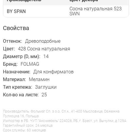
Сосна натуральная 523
BY SPAN
SWN
Свойства
Оттенок:
Древоподобные
Цвет:
428 Сосна натуральная
Диаметр (D, мм):
14
Бренд:
FOLMAG
Назначение:
Для конфирматов
Материал:
Меламин
Тип крепежа:
Заглушки
Кол-во на листе:
25
Производитель: Фольмаг Сп. з о.о. Сп.к., 41-400 Мысловице, Обжежна
Пулноцна 16, Польша
Импортер в РБ: ЧУП "Акс-мебель" 224026, РБ, г. Брест, ул. Вычулки, д.129А
Гарантийный срок: 24 месяца
Срок службы: 60 месяцев