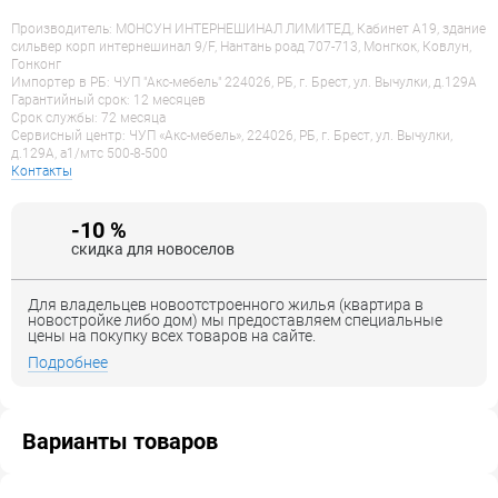
Производитель: МОНСУН ИНТЕРНЕШИНАЛ ЛИМИТЕД, Кабинет А19, здание
сильвер корп интернешинал 9/F, Нантань роад 707-713, Монгкок, Ковлун,
Гонконг
Импортер в РБ: ЧУП "Акс-мебель" 224026, РБ, г. Брест, ул. Вычулки, д.129А
Гарантийный срок: 12 месяцев
Срок службы: 72 месяца
Сервисный центр: ЧУП «Акс-мебель», 224026, РБ, г. Брест, ул. Вычулки,
д.129А, a1/мтс 500-8-500
Контакты
-10 %
скидка для новоселов
Для владельцев новоотстроенного жилья (квартира в
новостройке либо дом) мы предоставляем специальные
цены на покупку всех товаров на сайте.
Подробнее
Варианты товаров