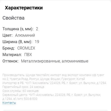
Характеристики
Свойства
Толщина (s, мм):
2
Цвет:
Алюминий
Ширина (B, мм):
19
Бренд:
CROMLEX
Материал:
ПВХ
Оттенок:
Металлизированные, алюминиевые
Производитель: Шунде текстайлс импорт энд экспорт компани оф гуанг
но.2, Чуангуе Роад, Ронгуи, Шунде, Фошан, Гуангдонг, Китай
Импортер в РБ: ЧУП "Акс-мебель" 224026, РБ, г. Брест, ул. Вычулки, д.129А
Гарантийный срок: 24 месяца
Срок службы: 60 месяцев
Сервисный центр: ЧУП «Акс-мебель», 224026, РБ, г. Брест, ул. Вычулки,
д.129А, a1/мтс 500-8-500
Контакты