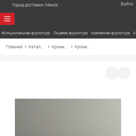
Войти
Город доставки:
Минск
Функциональная фурнитура
Лицевая фурнитура
Крепежная фурнитура
К
Главная
Каталог товаров
Кромка ПВХ
Кромка ПВХ Cromlex D365 алюминий Тип 2