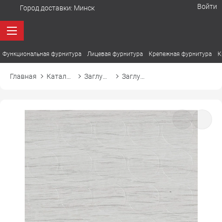
Войти
Город доставки:
Минск
Функциональная фурнитура
Лицевая фурнитура
Крепежная фурнитура
К
Главная
Каталог товаров
Заглушки
Заглушка самоприлипающая к конфирмату d14 14413 дуб крафт белый