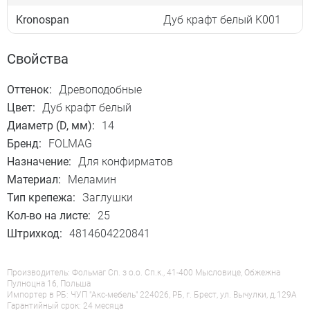
Kronospan
Дуб крафт белый K001
Свойства
Оттенок:
Древоподобные
Цвет:
Дуб крафт белый
Диаметр (D, мм):
14
Бренд:
FOLMAG
Назначение:
Для конфирматов
Материал:
Меламин
Тип крепежа:
Заглушки
Кол-во на листе:
25
Штрихкод:
4814604220841
Производитель: Фольмаг Сп. з о.о. Сп.к., 41-400 Мысловице, Обжежна
Пулноцна 16, Польша
Импортер в РБ: ЧУП "Акс-мебель" 224026, РБ, г. Брест, ул. Вычулки, д.129А
Гарантийный срок: 24 месяца