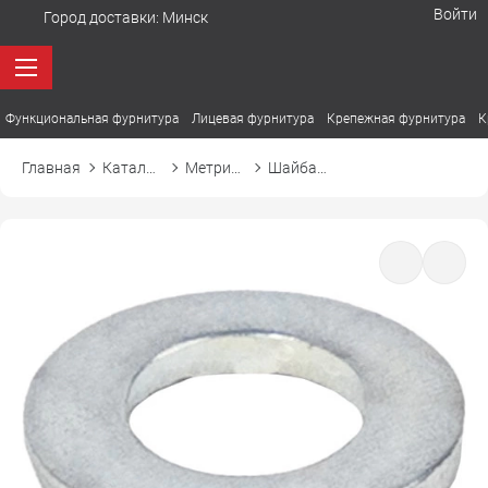
Войти
Город доставки:
Минск
Функциональная фурнитура
Лицевая фурнитура
Крепежная фурнитура
К
Главная
Каталог товаров
Метрический крепеж
Шайба плоская