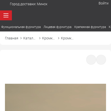
Войти
Город доставки:
Минск
Функциональная фурнитура
Лицевая фурнитура
Крепежная фурнитура
К
Главная
Каталог товаров
Кромка ПВХ
Кромка ПВХ El-mech-plast 8115 макиато soft touch