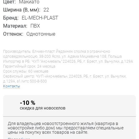
Цвет:
Макиато
Ширина (B, мм):
22
Бренд:
EL-MECH-PLAST
Материал:
ПВХ
Оттенок:
Однотонные
Производитель: Ел-мех-пласт Йедзиняк сполка з ограничоно
одповедзяльносцю, 38-200 Ясло, ул. Адама Мицкевича 108, Польша
Импортер в РБ: ЧУП "Акс-мебель" 224026, РБ, г. Брест, ул. Вычулки, д.129А
Гарантийный срок: 24 месяца
Срок службы: 60 месяцев
Сервисный центр: ЧУП «Акс-мебель», 224026, РБ, г. Брест, ул. Вычулки,
д.129А, a1/мтс 500-8-500
Контакты
-10 %
скидка для новоселов
Для владельцев новоотстроенного жилья (квартира в
новостройке либо дом) мы предоставляем специальные
цены на покупку всех товаров на сайте.