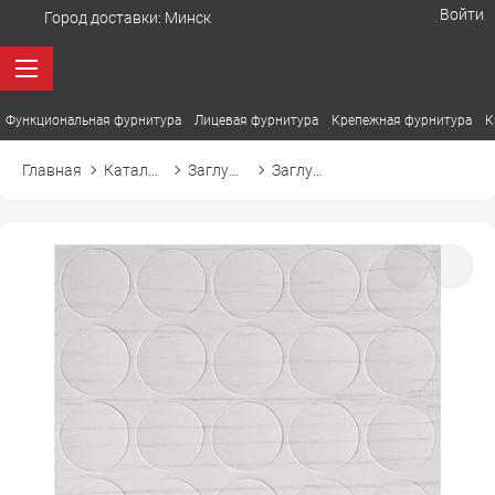
Войти
Город доставки:
Минск
Функциональная фурнитура
Лицевая фурнитура
Крепежная фурнитура
К
Главная
Каталог товаров
Заглушки
Заглушка самоприлипающая к эксцентрику d20 20469 боргсе