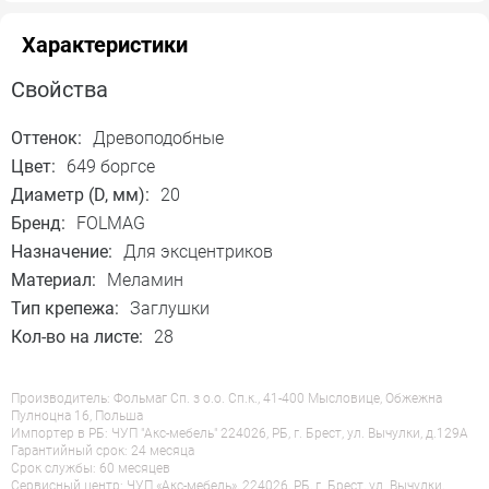
Характеристики
Свойства
Оттенок:
Древоподобные
Цвет:
649 боргсе
Диаметр (D, мм):
20
Бренд:
FOLMAG
Назначение:
Для эксцентриков
Материал:
Меламин
Тип крепежа:
Заглушки
Кол-во на листе:
28
Производитель: Фольмаг Сп. з о.о. Сп.к., 41-400 Мысловице, Обжежна
Пулноцна 16, Польша
Импортер в РБ: ЧУП "Акс-мебель" 224026, РБ, г. Брест, ул. Вычулки, д.129А
Гарантийный срок: 24 месяца
Срок службы: 60 месяцев
Сервисный центр: ЧУП «Акс-мебель», 224026, РБ, г. Брест, ул. Вычулки,