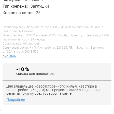
Тип крепежа:
Заглушки
Кол-во на листе:
25
Производитель: Фольмаг Сп. з о.о. Сп.к., 41-400 Мысловице, Обжежна
Пулноцна 16, Польша
Импортер в РБ: ЧУП "Акс-мебель" 224026, РБ, г. Брест, ул. Вычулки, д.129А
Гарантийный срок: 24 месяца
Срок службы: 60 месяцев
Сервисный центр: ЧУП «Акс-мебель», 224026, РБ, г. Брест, ул. Вычулки,
д.129А, a1/мтс 500-8-500
Контакты
-10 %
скидка для новоселов
Для владельцев новоотстроенного жилья (квартира в
новостройке либо дом) мы предоставляем специальные
цены на покупку всех товаров на сайте.
Подробнее