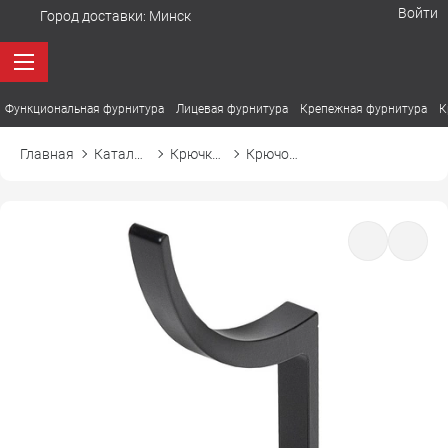
Войти
Город доставки:
Минск
Функциональная фурнитура
Лицевая фурнитура
Крепежная фурнитура
К
Главная
Каталог товаров
Крючки мебельные
Крючок АК026 двухрожковый