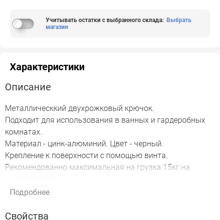
Учитывать остатки с выбранного склада
:
Выбрать
магазин
Характеристики
Описание
Металлическкий двухрожковый крючок.
Подходит для использования в ванных и гардеробных
комнатах.
Материал - цинк-алюминий. Цвет - черный.
Крепление к поверхности с помощью винта.
Рекомендованно максимальная на грузка 15кг на
каждый рожок.
В комплекте: Винт М4х22 - 2 шт.
Подробнее
Свойства