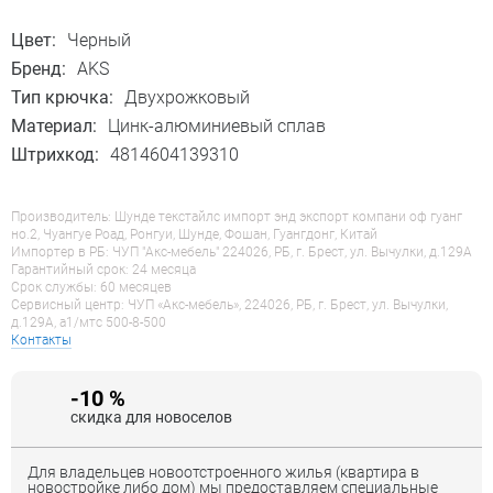
Цвет:
Черный
Бренд:
AKS
Тип крючка:
Двухрожковый
Материал:
Цинк-алюминиевый сплав
Штрихкод:
4814604139310
Производитель: Шунде текстайлс импорт энд экспорт компани оф гуанг
но.2, Чуангуе Роад, Ронгуи, Шунде, Фошан, Гуангдонг, Китай
Импортер в РБ: ЧУП "Акс-мебель" 224026, РБ, г. Брест, ул. Вычулки, д.129А
Гарантийный срок: 24 месяца
Срок службы: 60 месяцев
Сервисный центр: ЧУП «Акс-мебель», 224026, РБ, г. Брест, ул. Вычулки,
д.129А, a1/мтс 500-8-500
Контакты
-10 %
скидка для новоселов
Для владельцев новоотстроенного жилья (квартира в
новостройке либо дом) мы предоставляем специальные