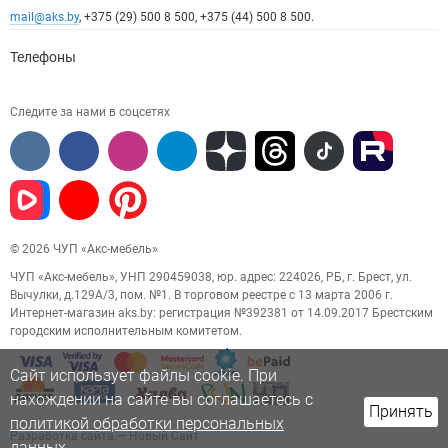
mail@aks.by
, +375 (29) 500 8 500, +375 (44) 500 8 500.
Телефоны
Следите за нами в соцсетях
© 2026 ЧУП «Акс-мебель»
ЧУП «Акс-мебель», УНП 290459038, юр. адрес: 224026, РБ, г. Брест, ул.
Вычулки, д.129А/3, пом. №1. В торговом реестре с 13 марта 2006 г.
Интернет-магазин aks.by: регистрация №392381 от 14.09.2017 Брестским
городским исполнительным комитетом.
Сайт использует файлы cookie. При
нахождении на сайте вы соглашаетесь с
Принять
политикой обработки персональных
Разработка сайта
— Новый Сайт
данных.