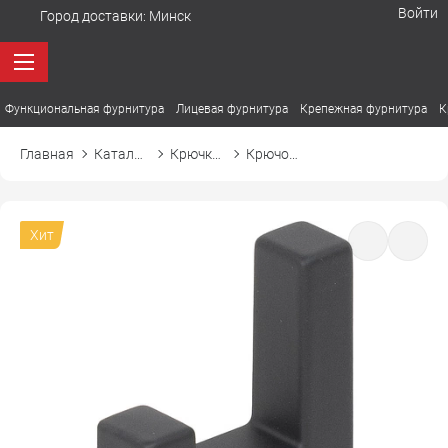
Войти
Город доставки:
Минск
Функциональная фурнитура
Лицевая фурнитура
Крепежная фурнитура
К
Главная
Каталог товаров
Крючки мебельные
Крючок BENZ БЭНЦ
Хит