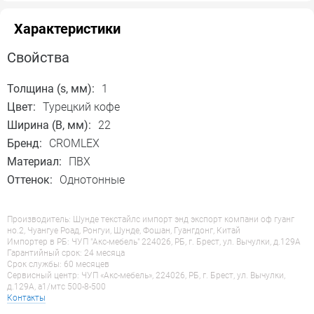
Характеристики
Свойства
Толщина (s, мм):
1
Цвет:
Турецкий кофе
Ширина (B, мм):
22
Бренд:
CROMLEX
Материал:
ПВХ
Оттенок:
Однотонные
Производитель: Шунде текстайлс импорт энд экспорт компани оф гуанг
но.2, Чуангуе Роад, Ронгуи, Шунде, Фошан, Гуангдонг, Китай
Импортер в РБ: ЧУП "Акс-мебель" 224026, РБ, г. Брест, ул. Вычулки, д.129А
Гарантийный срок: 24 месяца
Срок службы: 60 месяцев
Сервисный центр: ЧУП «Акс-мебель», 224026, РБ, г. Брест, ул. Вычулки,
д.129А, a1/мтс 500-8-500
Контакты