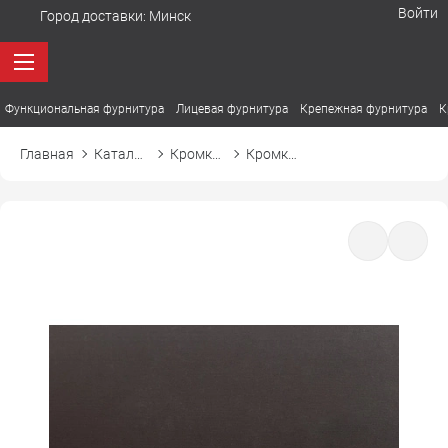
Войти
Город доставки:
Минск
Функциональная фурнитура
Лицевая фурнитура
Крепежная фурнитура
К
Главная
Каталог товаров
Кромка ПВХ
Кромка ПВХ Cromlex M049 турецкий кофе soft touch