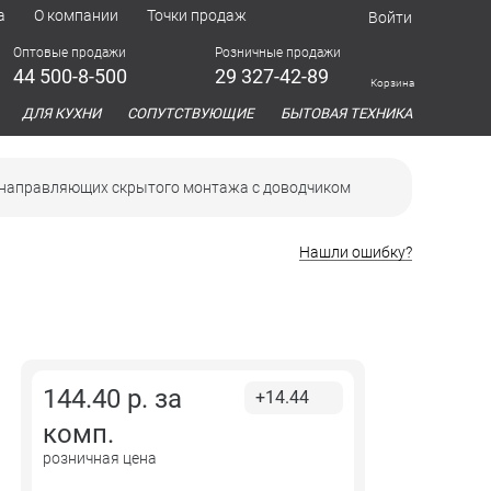
а
О компании
Точки продаж
Войти
Оптовые продажи
Розничные продажи
44 500-8-500
29 327-42-89
Корзина
азина
ДЛЯ КУХНИ
СОПУТСТВУЮЩИЕ
БЫТОВАЯ ТЕХНИКА
а направляющих скрытого монтажа с доводчиком
Нашли ошибку?
144.40
р. за
+14.44
комп.
розничная цена