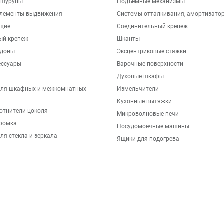
 шурупы
Подъемные механизмы
элементы выдвижения
Системы отталкивания, амортизато
щие
Соединительный крепеж
ый крепеж
Шканты
ддоны
Эксцентриковые стяжки
ессуары
Варочные поверхности
Духовые шкафы
для шкафных и межкомнатных
Измельчители
Кухонные вытяжки
отнители цоколя
Микроволновые печи
ромка
Посудомоечные машины
ля стекла и зеркала
Ящики для подогрева