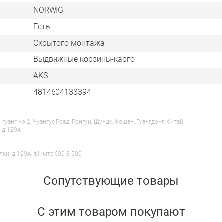
NORWIG
 доводчиком - 1 компл,
Есть
Скрытого монтажа
Выдвижные корзины-карго
AKS
4814604133394
анг но.2, Чуангуе Роад, Ронгуи, Шунде, Фошан, Гуангдонг, Китай
, д.129А
лки, д.129А, a1/мтс 500-8-500
Сопутствующие товары
С этим товаром покупают