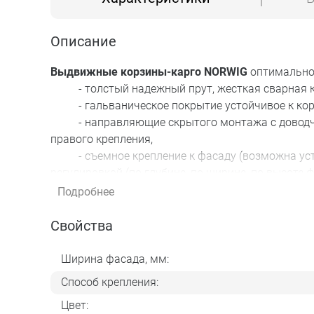
Описание
Выдвижные корзины-карго NORWIG
оптимальное
- толстый надежный прут, жесткая сварная к
- гальваническое покрытие устойчивое к кор
- направляющие скрытого монтажа с доводчико
правого крепления,
- съемное крепление к фасаду (возможна уста
регулировкой (по глубине, по ширине, по высоте ф
- подробная инструкция для быстрой и легкой
Подробнее
- подходит для ящика как с ДСП 18 мм, так и 
Свойства
Продуманная конструкция корзин помогает органи
Ширина фасада, мм:
кухне.
Способ крепления:
Цвет:
В комплекте
: