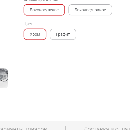
Боковое/левое
Боковое/правое
Цвет
Хром
Графит
арианты товаров
Доставка и опла