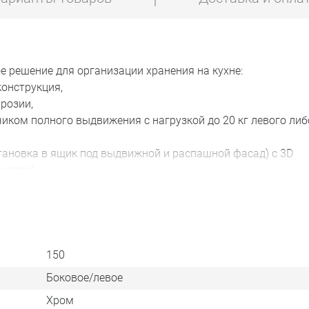
 решение для организации хранения на кухне:
онструкция,
розии,
м полного выдвижения с нагрузкой до 20 кг левого либ
новка в ящик под выдвижной и распашной фасад) с 3D
асада),
 установки,
с ДСП 16 мм.
зовать хранение банок, бутылок, столовой посуды, продук
150
Боковое/левое
Хром