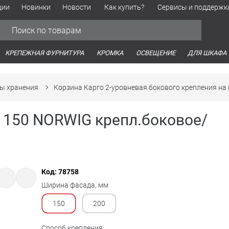
ции
Новинки
Новости
Как купить?
Сервисы и поддержк
Обработка персональных данных
Время работы оптовых продаж
Время работы интернет-маг
КРЕПЕЖНАЯ ФУРНИТУРА
КРОМКА
ОСВЕЩЕНИЕ
ДЛЯ ШКАФА
ы хранения
Корзина Карго 2-уровневая бокового крепления н
 150 NORWIG крепл.боковое/
Код: 78758
Ширина фасада, мм
150
200
Способ крепления