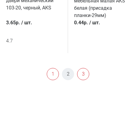
двери механический
мебельная малая AKS
103-20, черный, AKS
белая (присадка
планки-29мм)
3.65
р.
/
шт.
0.44
р.
/
шт.
4.7
1
2
3