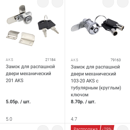
21184
AKS
79163
AKS
Замок для распашной
Замок для распашной
двери механический
двери механический
201 AKS
103-20 AKS с
тубулярным (круглым)
ключом
5.05
р.
/
шт.
8.70
р.
/
шт.
5.0
4.7
Распродажа
- 29%