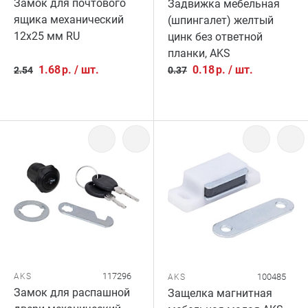
Замок для почтового
Задвижка мебельная
ящика механический
(шпингалет) желтый
12х25 мм RU
цинк без ответной
планки, AKS
1.68
р.
/
шт.
0.18
р.
/
шт.
2.54
0.37
117296
AKS
100485
AKS
Замок для распашной
Защелка магнитная