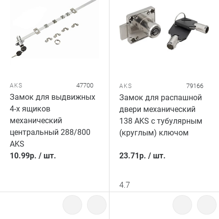
47700
AKS
79166
AKS
Замок для выдвижных
Замок для распашной
4-х ящиков
двери механический
механический
138 AKS c тубулярным
центральный 288/800
(круглым) ключом
AKS
10.99
р.
/
шт.
23.71
р.
/
шт.
4.7