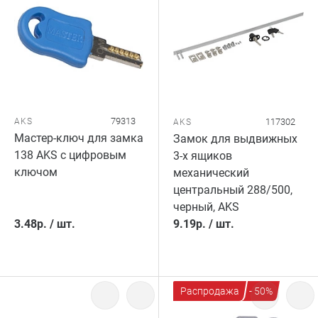
79313
AKS
117302
AKS
Мастер-ключ для замка
Замок для выдвижных
138 AKS c цифровым
3-х ящиков
ключом
механический
центральный 288/500,
черный, AKS
3.48
р.
/
шт.
9.19
р.
/
шт.
Распродажа
- 50%