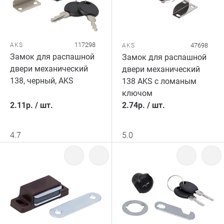
117298
AKS
47698
AKS
Замок для распашной
Замок для распашной
двери механический
двери механический
138, черный, AKS
138 AKS c ломаным
ключом
2.11
р.
/
шт.
2.74
р.
/
шт.
4.7
5.0