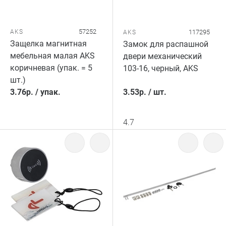
57252
AKS
117295
AKS
Защелка магнитная
Замок для распашной
мебельная малая AKS
двери механический
коричневая (упак. = 5
103-16, черный, AKS
шт.)
3.76
р.
/
упак.
3.53
р.
/
шт.
4.7