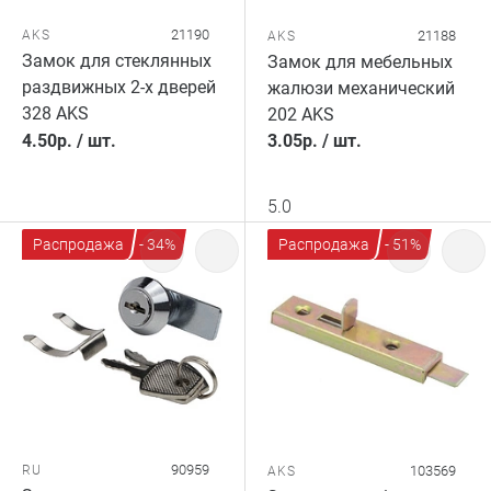
21190
AKS
21188
AKS
Замок для стеклянных
Замок для мебельных
раздвижных 2-х дверей
жалюзи механический
328 AKS
202 AKS
4.50
р.
/
шт.
3.05
р.
/
шт.
5.0
Распродажа
- 34%
Распродажа
- 51%
90959
RU
103569
AKS