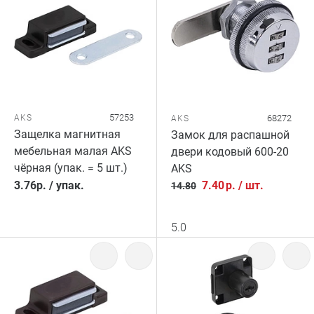
57253
AKS
68272
AKS
Защелка магнитная
Замок для распашной
мебельная малая AKS
двери кодовый 600-20
чёрная (упак. = 5 шт.)
AKS
3.76
р.
/
упак.
7.40
р.
/
шт.
14.80
5.0