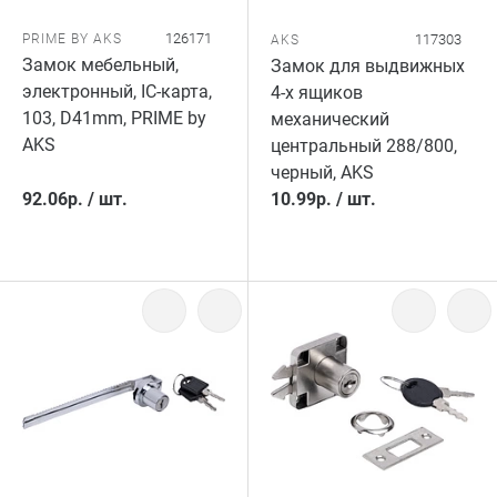
126171
PRIME BY AKS
117303
AKS
Замок мебельный,
Замок для выдвижных
электронный, IC-карта,
4-х ящиков
103, D41mm, PRIME by
механический
AKS
центральный 288/800,
черный, AKS
92.06
р.
/
шт.
10.99
р.
/
шт.