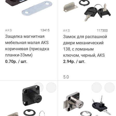
13415
AKS
117300
AKS
Защелка магнитная
Замок для распашной
мебельная малая AKS
двери механический
коричневая (присадка
138, c ломаным
планки-33мм)
ключом, черный, AKS
0.70
р.
/
шт.
2.94
р.
/
шт.
5.0