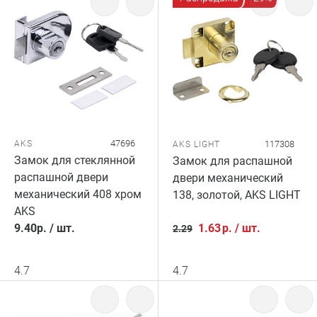
47696
AKS
117308
AKS LIGHT
Замок для стеклянной
Замок для распашной
распашной двери
двери механический
механический 408 хром
138, золотой, AKS LIGHT
AKS
9.40
р.
/
шт.
1.63
р.
/
шт.
2.29
4.7
4.7