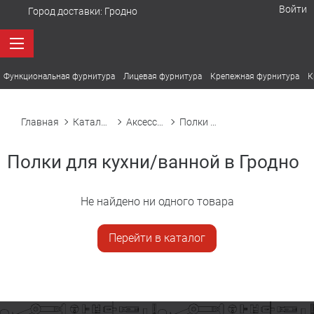
Войти
Город доставки:
Гродно
Функциональная фурнитура
Лицевая фурнитура
Крепежная фурнитура
К
Главная
Каталог товаров
Аксессуары для кухонного хранения
Полки для кухни/ванной
Полки для кухни/ванной в Гродно
Не найдено ни одного товара
Перейти в каталог