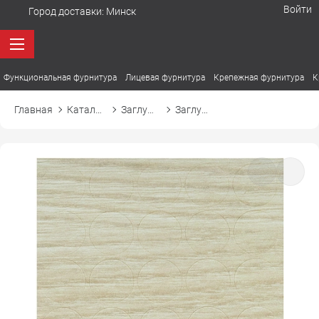
Войти
Город доставки:
Минск
Функциональная фурнитура
Лицевая фурнитура
Крепежная фурнитура
К
Главная
Каталог товаров
Заглушки
Заглушка самоприлипающая к конфирмату d14 14172 дуб элеганс