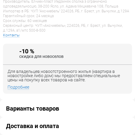
Производитель: Ел-мех-пласт Йедзиняк сполка з ограничоно
одповедзяльносцю, 38-200 Ясло, ул. Адама Мицкевича 108, Польша
Импортер в РБ: ЧУП "Акс-мебель" 224026, РБ, г. Брест, ул. Вычулки, д.129А
Гарантийный срок: 24 месяца
Срок службы: 60 месяцев
Сервисный центр: ЧУП «Акс-мебель», 224026, РБ, г. Брест, ул. Вычулки,
д.129А, a1/мтс 500-8-500
Контакты
-10 %
скидка для новоселов
Для владельцев новоотстроенного жилья (квартира в
новостройке либо дом) мы предоставляем специальные
цены на покупку всех товаров на сайте.
Подробнее
Варианты товаров
Доставка и оплата