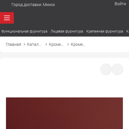
Войти
Город доставки:
Минск
Функциональная фурнитура
Лицевая фурнитура
Крепежная фурнитура
К
Главная
Каталог товаров
Кромка ПВХ
Кромка ПВХ El-mech-plast 7391 бургундский красный